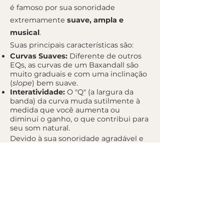
é famoso por sua sonoridade
extremamente
suave, ampla e
musical
.
Suas principais características são:
Curvas Suaves:
Diferente de outros
EQs, as curvas de um Baxandall são
muito graduais e com uma inclinação
(
slope
) bem suave.
Interatividade:
O "Q" (a largura da
banda) da curva muda sutilmente à
medida que você aumenta ou
diminui o ganho, o que contribui para
seu som natural.
Devido à sua sonoridade agradável e
transparente, o circuito Baxandall se
tornou um padrão em controles de
tonalidade de equipamentos de hi-fi
("Bass" e "Treble") e é muito
reverenciado em equalizadores de
masterização de estúdio, onde