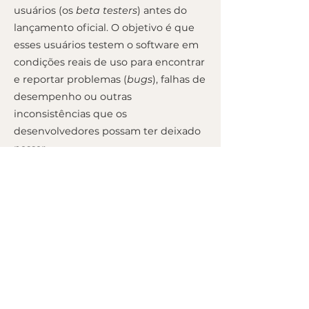
usuários (os
beta testers
) antes do
lançamento oficial. O objetivo é que
esses usuários testem o software em
condições reais de uso para encontrar
e reportar problemas (
bugs
), falhas de
desempenho ou outras
inconsistências que os
desenvolvedores possam ter deixado
passar.
Por ser uma versão de teste, espera-
se que uma Versão Beta seja instável
e não é recomendada para uso em
trabalhos críticos. Após o feedback
dos testadores, os desenvolvedores
corrigem os problemas para lançar a
versão final e estável do produto.