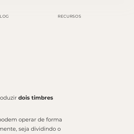
LOG
RECURSOS
roduzir
dois timbres
e podem operar de forma
ente, seja dividindo o