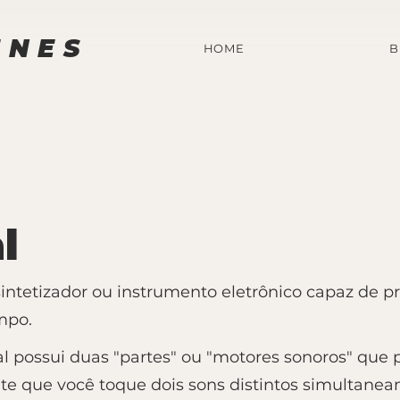
UNES
HOME
B
l
ntetizador ou instrumento eletrônico capaz de p
mpo.
al possui duas "partes" ou "motores sonoros" qu
te que você toque dois sons distintos simultaneam