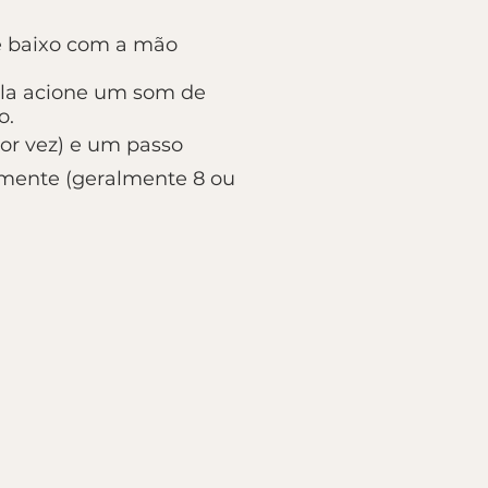
e baixo com a mão
cla acione um som de
o.
or vez) e um passo
amente (geralmente 8 ou