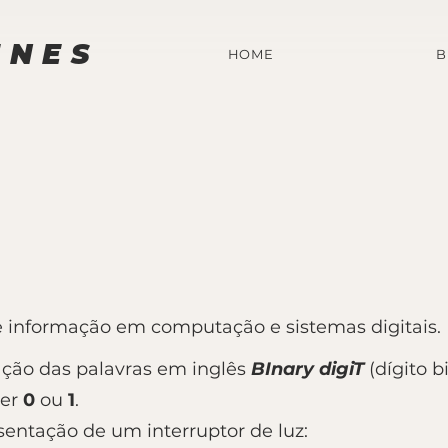
UNES
HOME
B
 informação em computação e sistemas digitais.
ção das palavras em inglês
BInary digiT
(dígito b
ser
0
ou
1
.
entação de um interruptor de luz: