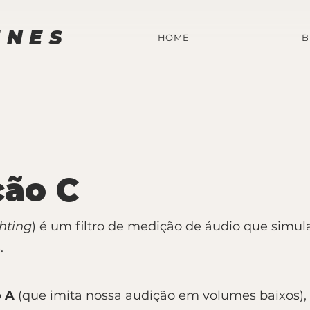
UNES
HOME
B
ão C
hting
) é um filtro de medição de áudio que simul
s
.
 A
(que imita nossa audição em volumes baixos),