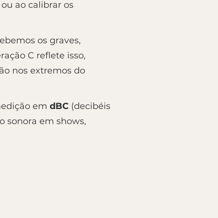
ou ao calibrar os
cebemos os graves,
ção C reflete isso,
ão nos extremos do
 medição em
dBC
(decibéis
ão sonora em shows,