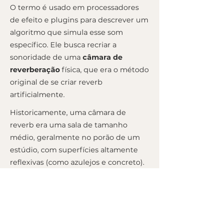
O termo é usado em processadores
de efeito e plugins para descrever um
algoritmo que simula esse som
específico. Ele busca recriar a
sonoridade de uma
câmara de
reverberação
física, que era o método
original de se criar reverb
artificialmente.
Historicamente, uma câmara de
reverb era uma sala de tamanho
médio, geralmente no porão de um
estúdio, com superfícies altamente
reflexivas (como azulejos e concreto).
O som era reproduzido por um alto-
falante dentro da sala e captado por
um ou mais microfones do outro lado.
A complexidade das reflexões nesse