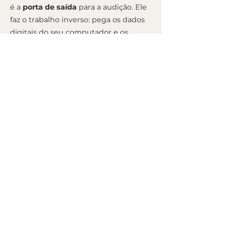
é a
porta de saída
para a audição. Ele
faz o trabalho inverso: pega os dados
digitais do seu computador e os
converte de volta em um sinal elétrico
analógico, que pode ser enviado para
suas caixas de som ou fones de
ouvido para ser transformado em som
audível.
Ambos os conversores são
componentes fundamentais em
qualquer
interface de áudio
. A
qualidade deles é um dos fatores mais
importantes para a fidelidade sonora
de um sistema de gravação e
reprodução.
MIXED BY
MA