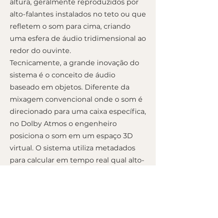
altura, geralmente reproduzidos por
alto-falantes instalados no teto ou que
refletem o som para cima, criando
uma esfera de áudio tridimensional ao
redor do ouvinte.
Tecnicamente, a grande inovação do
sistema é o conceito de áudio
baseado em objetos. Diferente da
mixagem convencional onde o som é
direcionado para uma caixa específica,
no Dolby Atmos o engenheiro
posiciona o som em um espaço 3D
virtual. O sistema utiliza metadados
para calcular em tempo real qual alto-
falante deve reproduzir aquele som
com base na configuração disponível
no local. Isso garante que a mesma
mixagem funcione perfeitamente