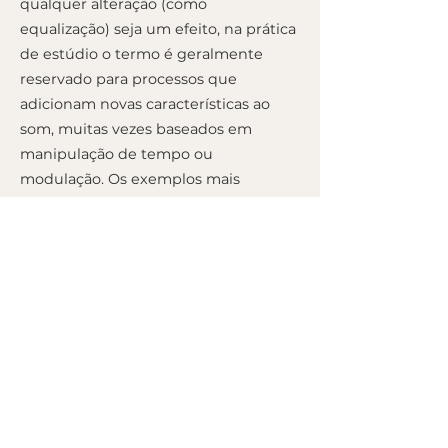
qualquer alteração (como
equalização) seja um efeito, na prática
de estúdio o termo é geralmente
reservado para processos que
adicionam novas características ao
som, muitas vezes baseados em
manipulação de tempo ou
modulação. Os exemplos mais
clássicos incluem reverberação
(reverb), eco (delay), chorus, flanger e
phaser. Diferente do processamento
de dinâmica (como compressores),
que muitas vezes é usado de forma
corretiva, os efeitos são quase sempre
escolhas estéticas para criar
ambiência, profundidade ou textura.
MIXED BY
MA