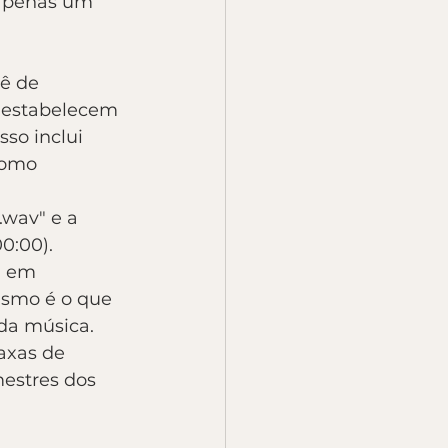
 apenas um 
tê de 
 estabelecem 
so inclui 
como 
wav" e a 
0:00). 
u em 
ismo é o que 
da música. 
taxas de 
mestres dos 