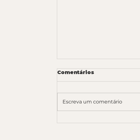
Comentários
Escreva um comentário
O Guia Definitivo para
Exportar para Mixagem