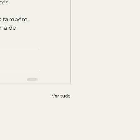
tes.
ês também, 
ema de 
Ver tudo