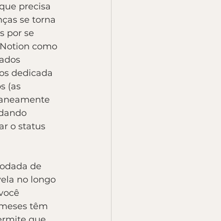
que precisa 
ças se torna 
s por se 
o Notion como 
ados 
os dedicada 
s (as 
ntaneamente 
rdando 
r o status 
 rodada de 
vela no longo 
você 
 meses têm 
ermite que 