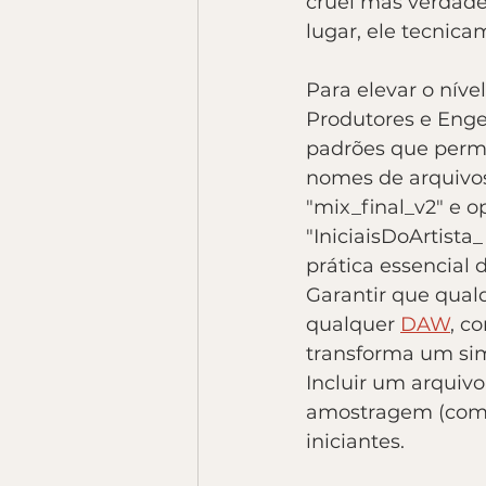
cruel mas verdad
lugar, ele tecnica
Para elevar o níve
Produtores e Eng
padrões que permit
nomes de arquivos
"mix_final_v2" e 
"IniciaisDoArtist
prática essencial d
Garantir que qual
qualquer 
DAW
, c
transforma um sim
Incluir um arquiv
amostragem (como
iniciantes.