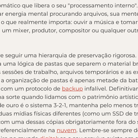
ático que libera o seu "processamento interno"
ar energia mental procurando arquivos, sua mente
 o que realmente importa: ouvir a música e tomar
ce um mixer, produtor, compositor ou qualquer out
e seguir uma hierarquia de preservação rigorosa. 
a uma lógica de pastas que separem o material br
s sessões de trabalho, arquivos temporários e as e
, a organização de pastas é apenas metade da bata
 com um protocolo de 
backup
 infalível. Definiti
a sorte quando lidamos com o patrimônio artístic
 de ouro é o sistema 3-2-1, mantenha pelo menos tr
duas mídias físicas diferentes (como um SSD de t
om uma dessas cópias obrigatoriamente fora do 
referencialmente na 
nuvem
. Lembre-se sempre d