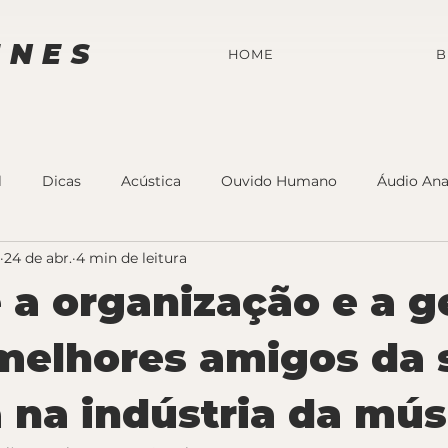
UNES
HOME
B
l
Dicas
Acústica
Ouvido Humano
Áudio Ana
24 de abr.
4 min de leitura
 a organização e a g
melhores amigos da 
a na indústria da mús