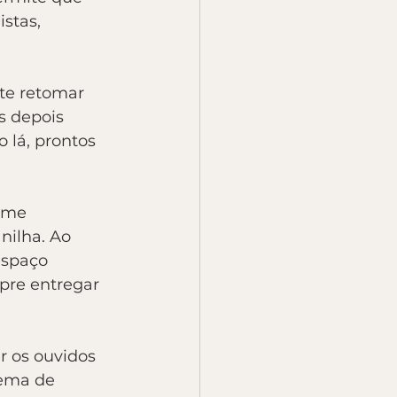
stas, 
te retomar 
s depois 
lá, prontos 
 me 
nilha. Ao 
espaço 
pre entregar 
r os ouvidos 
ema de 