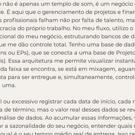
o não é apenas um templo de som, é um negócio 
e. É aqui que o gerenciamento de projetos e finan
 profissionais falham não por falta de talento, ma
acia do próprio trabalho. No meu fluxo, utilizo 
ional do meu negócio, estruturando bancos de d
ue me dão controle total. Tenho uma base de dad
ns ou EPs), que se conecta a uma base de Projeto
is). Essa arquitetura me permite visualizar insta
da faixa se encontra, se está em mixagem, agua
ta para ser entregue e, simultaneamente, controla
a uma.
l ou excessivo registrar cada data de início, cada
a de término, mas o valor real desses dados se re
análise de dados. Ao acumular essas informações, 
ar a sazonalidade do seu negócio, entender quais
ual é o seu tempo médio real de entrega. Isso p