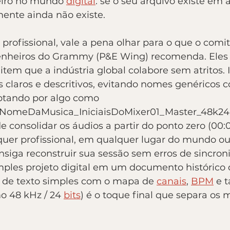
eiro no mundo 
digital
: se o seu arquivo existe em
mente ainda não existe.
l profissional, vale a pena olhar para o que o comi
enheiros do Grammy (P&E Wing) recomenda. Eles
em que a indústria global colabore sem atritos. Is
 claros e descritivos, evitando nomes genéricos 
optando por algo como 
a_NomeDaMusica_IniciaisDoMixer01_Master_48k24.
e consolidar os áudios a partir do ponto zero (00:0
quer profissional, em qualquer lugar do mundo o
onsiga reconstruir sua sessão sem erros de sincron
ples projeto digital em um documento histórico 
o de texto simples com o mapa de 
canais
, 
BPM
 e 
 48 kHz / 24 
bits
) é o toque final que separa os 