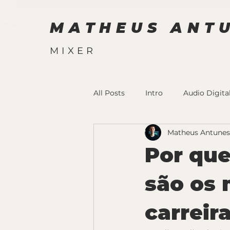
MATHEUS ANT
MIXER
All Posts
Intro
Audio Digita
Matheus Antunes
Por que
são os 
carreir