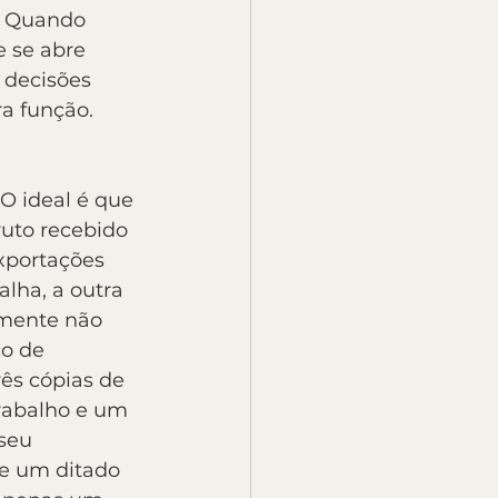
. Quando 
 se abre 
 decisões 
ra função.
O ideal é que 
uto recebido 
xportações 
lha, a outra 
vamente não 
o de 
ês cópias de 
rabalho e um 
seu 
e um ditado 