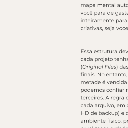
mapa mental autom
você para de gast
inteiramente para
criativas, seja vo
Essa estrutura dev
cada projeto tenh
(
Original Files
) da
finais. No entanto
metade é vencida
podemos confiar n
terceiros. A regra
cada arquivo, em 
HD de backup) e c
ambiente físico, p