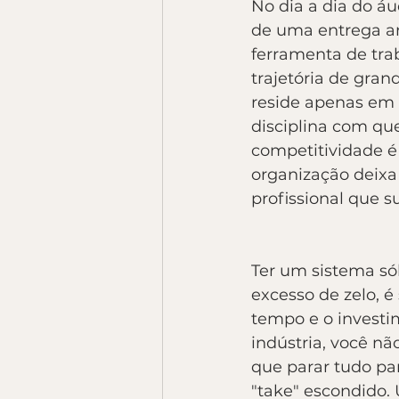
No dia a dia do á
de uma entrega ar
ferramenta de tra
trajetória de gran
reside apenas em 
disciplina com qu
competitividade é 
organização deixa 
profissional que s
Ter um sistema só
excesso de zelo, é
tempo e o investim
indústria, você n
que parar tudo par
"take" escondido.